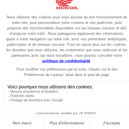
Roadster
2026
CB650R E-Clutch 2026
9199€
Garantie 6 ans
Roadster
2026