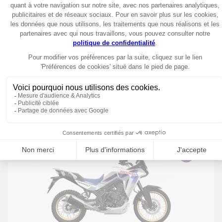
Trail
2026
XL750 Transalp 35kW 2026
10349€
Garantie 6 ans