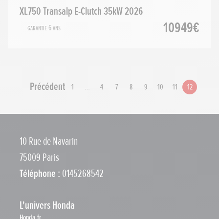
XL750 Transalp E-Clutch 35kW 2026
10949€
Garantie 6 ans
Précédent
1
…
4
7
8
9
10
11
12
10 Rue de Navarin
75009 Paris
Téléphone :
0145268542
L'univers Honda
Honda.fr