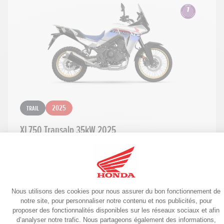
Trail
2025
XL750 Transalp 35kW 2025
10799€
Garantie 6 ans