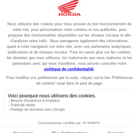
Routière
2025
NT1100 DCT 2025
15799€
Garantie 6 ans
Routière
2026