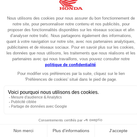
Scooter
2025
PCX125 DX 2025
3649€
Garantie 6 ans
Scooter
2024