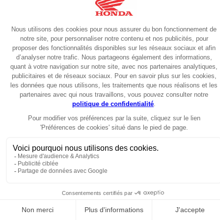
Scooter
2026
Forza 350 Smart Top Box 2026
6999€
Garantie 6 ans
Scooter
2025