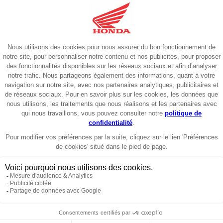
rganiser, pas de négociations interminables. Nous nous occupons de tout de
rçu du prix de votre nouvelle Honda.
charge par la concession. Carte grise, certificat de cession, radiation, etc,
avec votre moto. Nous examinons l'état général, le carnet d'entretien, les
e reprise chiffrée, valable plusieurs jours. Vous prenez le temps de
nt du prix de votre nouvelle moto ou scooter Honda. Vous réglez la