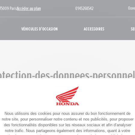
Ouve
75009 Paris
Accéder au plan
0145268542
Véhicules d'occasion
Accessoires
Se
otection-des-donnees-personnel